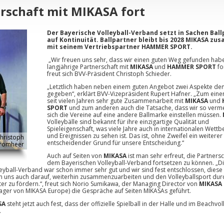
erschaft mit MIKASA fort
Der Bayerische Volleyball-Verband setzt in Sachen Bal
auf Kontinuität. Ballpartner bleibt bis 2028 MIKASA z
mit seinem Vertriebspartner HAMMER SPORT.
„Wir freuen uns sehr, dass wir einen guten Weg gefunden habe
langjährige Partnerschaft mit
MIKASA
und
HAMMER SPORT
fo
freut sich BVV-Präsident Christoph Schieder.
„Letztlich haben neben einem guten Angebot zwei Aspekte de
gegeben“, erklärt BVV-Vizepräsident Rupert Hafner. „Zum einen 
seit vielen Jahren sehr gute Zusammenarbeit mit
MIKASA
und
SPORT
und zum anderen auch die Tatsache, dass wir so verm
sich die Vereine auf eine andere Ballmarke einstellen müssen.
Volleybälle sind bekannt für ihre einzigartige Qualität und
Spieleigenschaft, was viele Jahre auch in internationalen Wet
und Ereignissen zu sehen ist. Das ist, ohne Zweifel ein weiterer
Christoph
entscheidender Grund für unsere Entscheidung.“
 Kromheer
Auch auf Seiten von
MIKASA
ist man sehr erfreut, die Partnersc
dem Bayerischen Volleyball-Verband fortsetzen zu können. „D
ball-Verband war schon immer sehr gut und wir sind fest entschlossen, diese 
en uns auch darauf, weiterhin zusammenzuarbeiten und den Volleyballsport dur
r zu fördern.“, freut sich Norio Sumikawa, der Managing Director von
MIKASA
ger von MIKASA Europe) die Gespräche auf Seiten MIKASAs geführt.
SA
steht jetzt auch fest, dass der offizielle Spielball in der Halle und im Beachvol
.