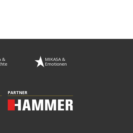
A &
MIKASA &
chte
Emotionen
PARTNER