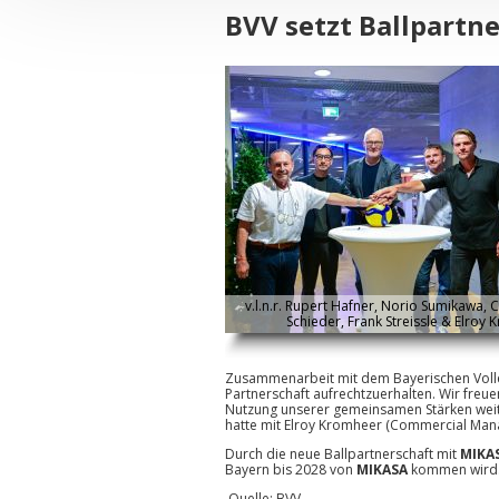
BVV setzt Ballpartn
v.l.n.r. Rupert Hafner, Norio Sumikawa, 
Schieder, Frank Streissle & Elroy
Zusammenarbeit mit dem Bayerischen Volley
Partnerschaft aufrechtzuerhalten. Wir freu
Nutzung unserer gemeinsamen Stärken weite
hatte mit Elroy Kromheer (Commercial Mana
Durch die neue Ballpartnerschaft mit
MIKA
Bayern bis 2028 von
MIKASA
kommen wird
Quelle: BVV