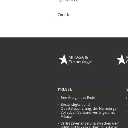
Zurück
MIKASA &
Technologie
Q
PRESSE
Eine Ära geht zu Ende
Beständigkeit und
Qualitätssicherung: der Hamburger
Volleyball-Verband verlängert mit
Mikasa
Vertragsverlängerung zwischen dem
SHVV und Mikasa sichert Qualität im