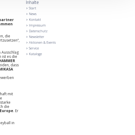
Inhalte
Start
News
lpartner
Kontakt
usammen
Impressum
Datenschutz
n, die
Newsletter
rtzusetzen“,
Aktionen & Events
Service
n Ausschlag
Kataloge
ist es die
HAMMER
eiden, dass
MIKASA
tbewerben
haft mit
ie
starke
ch die
Europe
. Er
leyball in