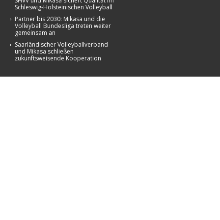
SHVV und Mikasa sichert Qualität im
Schleswig-Holsteinischen Volleyball
Partner bis 2030: Mikasa und die
Volleyball Bundesliga treten weiter
gemeinsam an
Saarländischer Volleyballverband
und Mikasa schließen
zukunftsweisende Kooperation