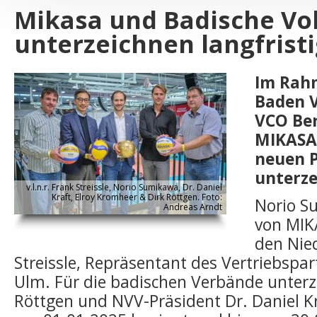
Mikasa und Badische Vo
unterzeichnen langfrist
Im Rahm
Baden V
VCO Ber
MIKASA
neuen 
unterze
v.l.n.r. Frank Streissle, Norio Sumikawa, Dr. Daniel
Kraft, Elroy Kromheer & Dirk Röttgen. Foto:
Norio S
Andreas Arndt
von MIK
den Nie
Streissle, Repräsentant des Vertriebsp
Ulm. Für die badischen Verbände unterz
Röttgen und NVV-Präsident Dr. Daniel Kr