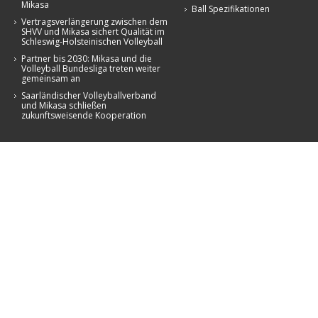
Mikasa
Ball Spezifikationen
Vertragsverlängerung zwischen dem
SHVV und Mikasa sichert Qualität im
Schleswig-Holsteinischen Volleyball
Partner bis 2030: Mikasa und die
Volleyball Bundesliga treten weiter
gemeinsam an
Saarländischer Volleyballverband
und Mikasa schließen
zukunftsweisende Kooperation