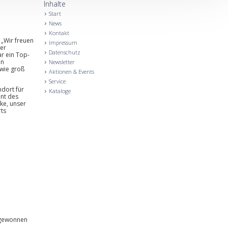
Inhalte
Start
News
Kontakt
 „Wir freuen
Impressum
der
Datenschutz
ar ein Top-
en
Newsletter
 wie groß
Aktionen & Events
Service
dort für
Kataloge
ent des
ke, unser
rts
l gewonnen