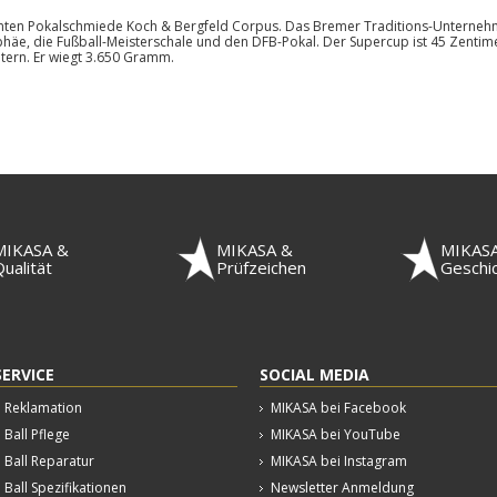
ten Pokalschmiede Koch & Bergfeld Corpus. Das Bremer Traditions-Unternehm
äe, die Fußball-Meisterschale und den DFB-Pokal. Der Supercup ist 45 Zentim
tern. Er wiegt 3.650 Gramm.
MIKASA &
MIKASA &
MIKAS
ualität
Prüfzeichen
Geschi
SERVICE
SOCIAL MEDIA
Reklamation
MIKASA bei Facebook
Ball Pflege
MIKASA bei YouTube
Ball Reparatur
MIKASA bei Instagram
Ball Spezifikationen
Newsletter Anmeldung