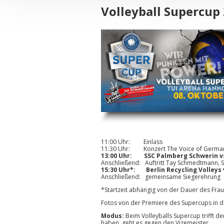
Volleyball Supercup
11:00 Uhr: Einlass
11:30 Uhr: Konzert The Voice of German
13:00 Uhr: SSC Palmberg Schwerin vs.
Anschließend: Auftritt Tay Schmedtmann, 
15:30 Uhr*: Berlin Recycling Volleys 
Anschließend: gemeinsame Siegerehrung
*Startzeit abhängig von der Dauer des Fra
Fotos von der Premiere des Supercups in de
Modus:
Beim Volleyballs Supercup trifft d
haben, geht es gegen den Vizemeister.