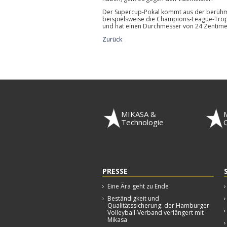
Der Supercup-Pokal kommt aus der berühm
beispielsweise die Champions-League-Troph
und hat einen Durchmesser von 24 Zentime
Zurück
MIKASA &
Technologie
Q
PRESSE
Eine Ära geht zu Ende
Beständigkeit und
Qualitätssicherung: der Hamburger
Volleyball-Verband verlängert mit
Mikasa