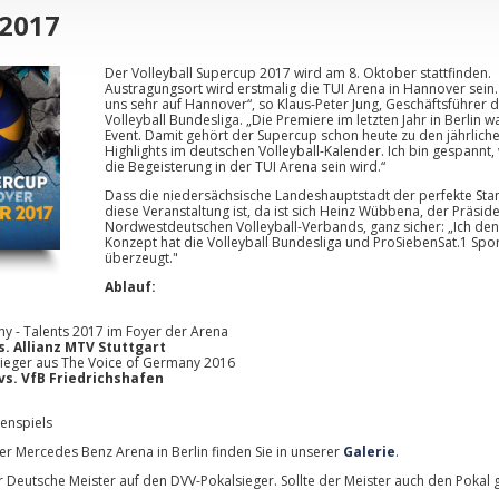
 2017
Der Volleyball Supercup 2017 wird am 8. Oktober stattfinden.
Austragungsort wird erstmalig die TUI Arena in Hannover sein.
uns sehr auf Hannover“, so Klaus-Peter Jung, Geschäftsführer 
Volleyball Bundesliga. „Die Premiere im letzten Jahr in Berlin w
Event. Damit gehört der Supercup schon heute zu den jährlich
Highlights im deutschen Volleyball-Kalender. Ich bin gespannt,
die Begeisterung in der TUI Arena sein wird.“
Dass die niedersächsische Landeshauptstadt der perfekte Stan
diese Veranstaltung ist, da ist sich Heinz Wübbena, der Präsid
Nordwestdeutschen Volleyball-Verbands, ganz sicher: „Ich den
Konzept hat die Volleyball Bundesliga und ProSiebenSat.1 Spo
überzeugt."
Ablauf:
y - Talents 2017 im Foyer der Arena
 Allianz MTV Stuttgart
Sieger aus The Voice of Germany 2016
vs. VfB Friedrichshafen
uenspiels
r Mercedes Benz Arena in Berlin finden Sie in unserer
Galerie
.
er Deutsche Meister auf den DVV-Pokalsieger. Sollte der Meister auch den Poka