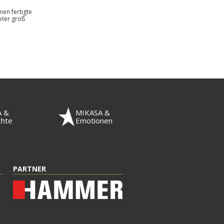
en fertigte
eter groß
A &
MIKASA &
chte
Emotionen
PARTNER