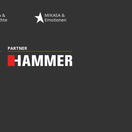
A &
MIKASA &
chte
Emotionen
PARTNER