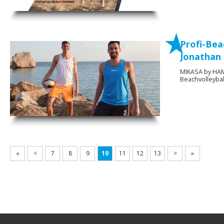
Profi-Bea
Jonathan
MIKASA by HAMM
Beachvolleyba
«
<
7
8
9
10
11
12
13
>
»